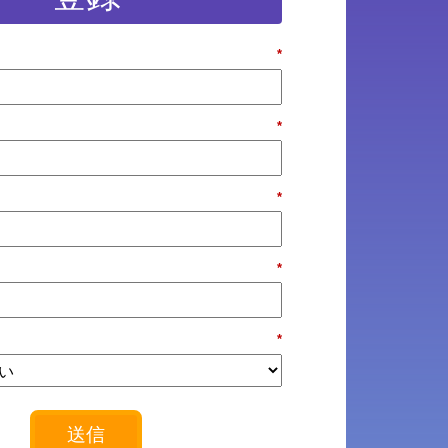
*
*
*
*
*
送信