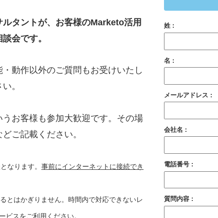
ルタントが、お客様のMarketo活用
姓 :
相談会です。
名 :
能・動作以外のご質問もお受けいたし
さい。
メールアドレス :
いうお客様も参加大歓迎です。その場
会社名 :
などご記載ください。
電話番号 :
催となります。
事前にインターネットに接続でき
質問内容 :
きるとはかぎりません。時間内で対応できないレ
ービスをご利用ください。