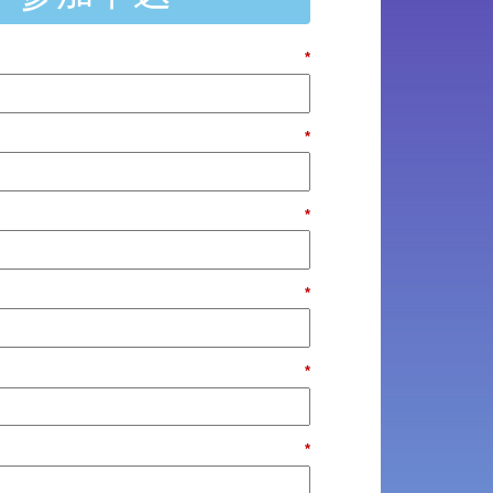
*
*
*
*
*
*