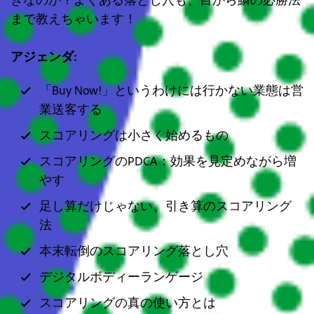
まで教えちゃいます！
アジェンダ:
「Buy Now!」というわけには行かない業態は営
業送客する
スコアリングは小さく始めるもの
スコアリングのPDCA：効果を見定めながら増
やす
足し算だけじゃない、引き算のスコアリング
法
本末転倒のスコアリング落とし穴
デジタルボディーランゲージ
スコアリングの真の使い方とは