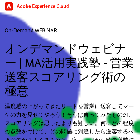
Adobe Experience Cloud
On-Demand WEBINAR
オンデマンドウェビナ
ー | MA活用実践塾 - 営業
送客スコアリング術の
極意
温度感の上がってきたリードを営業に送客してマー
ケの力を見せてやろう！そうは言ってみたものの、
スコアリングは思ったよりも難しい。何にどの程度
の点数をつけて、どの閾値に到達したら送客するべ
きなのか？よくある落とし穴も、目から鱗の必勝法